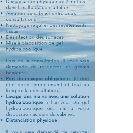
Distanciation physique de 2 mètres
dans la salle de consultation
Aération du cabinet entre deux
consultations
Nettoyage régulier des revêtements
tissus
Désinfection des surfaces
Mise à disposition de gel
hydroalcoolique
Lors de la consultation, il vous sera
demandé de respecter les gestes
barrières:
Port du masque obligatoire
(il doit
être porté correctement et tout au
long de la consultation.)
Lavage des mains avec une solution
hydroalcoolique
à l'arrivée. Du gel
hydroalcoolique est mis à votre
disposition au sein du cabinet.
Distanciation physique
Il vous sera demandé de reporter