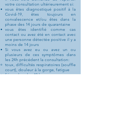
votre consultation ultérieurement si:
vous êtes diagnostiqué positif à la
Covid-19, êtes toujours en
convalescence et/ou êtes dans la
phase des 14 jours de quarantaine
vous êtes identifié comme cas
contact ou avez été en contact avec
une personne détectée positive il y a
moins de 14 jours
Si vous avez eu ou avez un ou
plusieurs de ces symptômes dans
les 24h précédent la consultation:
toux, difficultés respiratoires (souffle
court), douleur à la gorge, fatigue
fièvre dans les 48 heures
Perte nouvelle de goût ou d'odorat
Diarrhée ou vomissements dans les
dernières 24 heures.